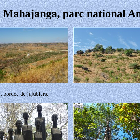
 Mahajanga, parc national A
t bordée de jujubiers.