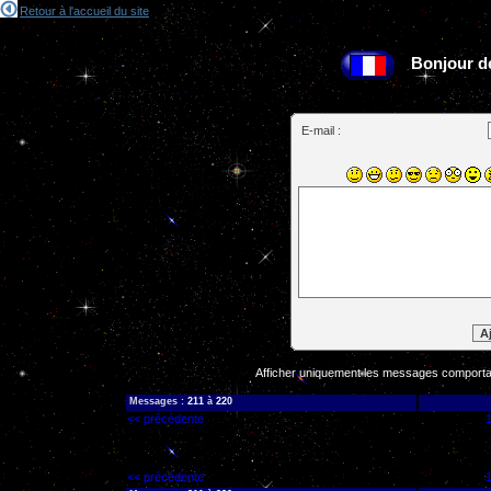
Retour à l'accueil du site
Bonjour de 
E-mail :
Afficher uniquement les messages comportan
Messages :
211
à
220
<< précédente
Aucu
<< précédente