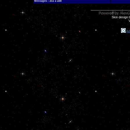
Messages :
211
à
220
______________________
Skin design 
Ad