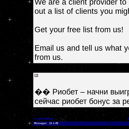
We are a client provider t
out a list of clients you mig
Get your free list from us!
Email us and tell us what 
from us.
�� Риобет – начни выиг
сейчас риобет бонус за р
<< précédente
Messages :
11
à
20