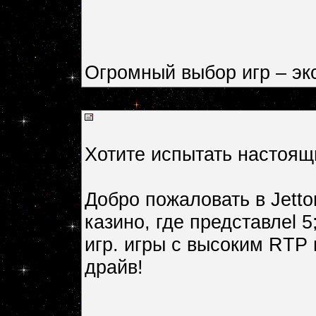
Огромный выбор игр – эк
Хотите испытать настоящ
Добро пожаловать в Jetto
казино, где представлеl 
игр. игры с высоким RTP
драйв!