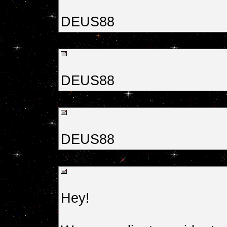
DEUS88
DEUS88
DEUS88
Hey!